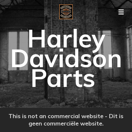
Ga
direct
naar
Harley
de
hoofdinhoud
Davidson
Parts
This is not an commercial website - Dit is
geen commerciële website.