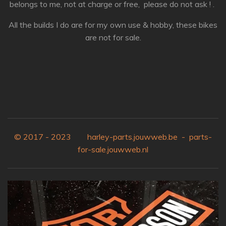
belongs to me, not at charge or free, please do not ask ! .
All the builds I do are for my own use & hobby, these bikes
are not for sale.
© 2017 - 2023 harley-parts.jouwweb.be - parts-
for-sale.jouwweb.nl