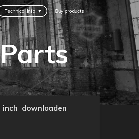
Technical Info
Buy products
 Parts
 - inch downloaden