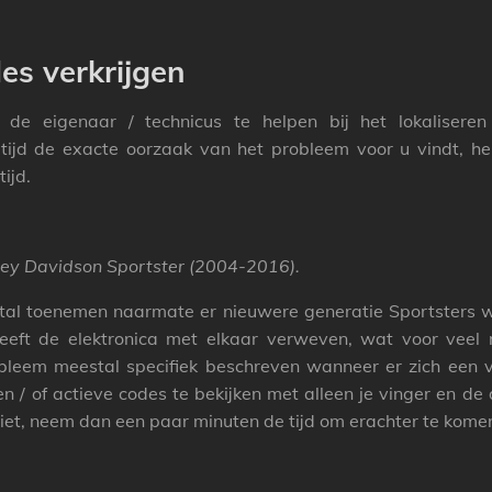
es verkrijgen
de eigenaar / technicus te helpen bij het lokaliseren
tijd de exacte oorzaak van het probleem voor u vindt, h
ijd.
rley Davidson Sportster (2004-2016).
antal toenemen naarmate er nieuwere generatie Sportsters 
t de elektronica met elkaar verweven, wat voor veel mo
bleem meestal specifiek beschreven wanneer er zich een v
 of actieve codes te bekijken met alleen je vinger en de di
iet, neem dan een paar minuten de tijd om erachter te komen